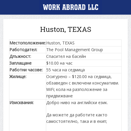
Huston, TEXAS
Местоположение:
Huston, TEXAS
Работодател:
The Pool Management Group
Длъжност:
Спасител на басейн
Заплащане
$10.00 на час
Работни часове:
55 часа на седмица
Жилище:
Осигурено – $120.00 на седмица,
обзаведен с включени консумативи.
WiFi; кола на разположение за
придвижване
Изисквания:
Добро ниво на английски език.
Да можете да работите както
самостоятелно, така и в екип;