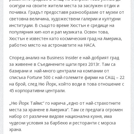
осигури на своите жители места за заслужен отдих и
почивка. Градът предоставя разнообразие от музеи от
световна величина, художествени галерии и културни
институции. В същото време Хюстън е средище на
популярния хип-хоп и рап музиката. Освен това,
Хюстън е известен като космическия град на Америка,
работно място на астронавтите на НАСА.
Според анализ на Business Insider е най-добрият град
за живеене в Съединените щати през 2013г. Там са
базирани и най-много централи на компании от
списъка Fortune 500 с най-големите фирми на САЩ – 22
на брой, след Ню Йорк, който води в това отношение с
45 корпоративни централи.
„Ню Йорк Таймс“ го нарича „едно от най-страхотните
места за хранене в Америка“. Там се предлага огромен
набор от различни видове национална кухня, има
чудесни условия за барбекю и ресторанти с морска
храна.