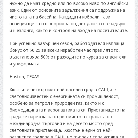
нужно да имат средно или по-високо ниво по английски
език. Едни от основните задължения са поддръжка на
чистотата на басейна. Кандидати избрали тази
позиция ще са отговорни за подреждането на чадъри
и шезлонги, както и контрол на входа на посетителите.
При успешно завършен сезон, работодателя изплаща
бонус от $0.25 за всеки изработен час през лятото,
възстановява 50% от разходите по курса за спасители
и униформата.
Huston, TEXAS
Хюстън е четвъртият най-населен град в САЩ и е
световноизвестен с енергийната си промишленост,
особено за петрол и природен газ, както и с
биомедицината и аеронавтиката си. Пристанището на
града се нарежда на първо място в страната по
международна търговия и на десето място сред
световните пристанища. Хюстън е един от най-
развитите градове в САЩ, но въпреки това успява да