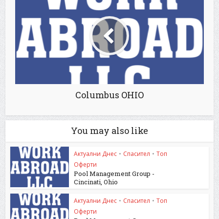
Columbus OHIO
You may also like
Актуални Днес
•
Спасител
•
Топ
Оферти
Pool Management Group -
Cincinati, Ohio
Актуални Днес
•
Спасител
•
Топ
Оферти