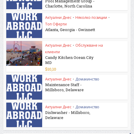
Pool Management Group -
Charlotte, North Carolina
Актуални Днес
•
Няколко позиции
•
Топ Оферти
Atlanta, Georgia - Gwinnett
Актуални Днес
•
Обслужване на
клиенти
Candy Kitchen Ocean City
MD
Актуални Днес
•
Домакинство
Maintenance Staff -
Millsboro, Delaware
Актуални Днес
•
Домакинство
Dishwasher - Millsboro,
Delaware